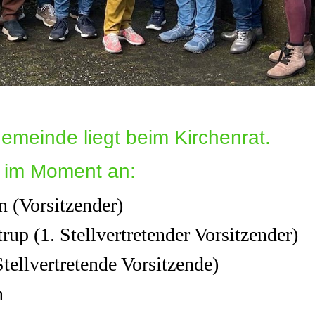
gemeinde liegt beim Kirchenrat.
 im Moment an:
n (Vorsitzender)
up (1. Stellvertretender Vorsitzender)
tellvertretende Vorsitzende)
n