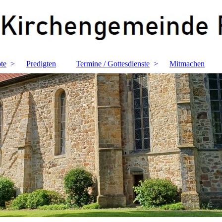
te
Predigten
Termine / Gottesdienste
Mitmachen