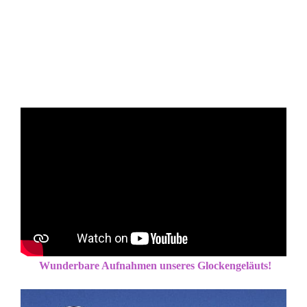
Wunderbare Aufnahmen unseres Glockengeläuts!